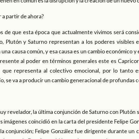
ienen en común es la disrupción y la creación de un nuevo 
a partir de ahora?
s de que esta época que actualmente vivimos será cons
o, Plutón y Saturno representan a los poderes visibles e 
una causa común, y esa causa es un cambio económico y es
resente al poder en términos generales este es Capricorn
 que representa al colectivo emocional, por lo tanto e
io, se va a producir un cambio generacional de profundas 
uy revelador, la última conjunción de Saturno con Plutón s
 imágenes coincidió en la carta del presidente Felipe Go
 la conjunción; Felipe González fue dirigente durante un