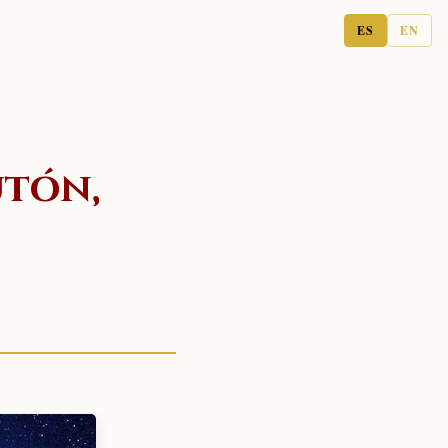
ES
EN
utón,