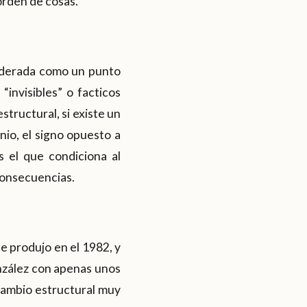
orden de cosas.
iderada como un punto
“invisibles” o facticos
tructural, si existe un
io, el signo opuesto a
s el que condiciona al
consecuencias.
e produjo en el 1982, y
nzález con apenas unos
 cambio estructural muy