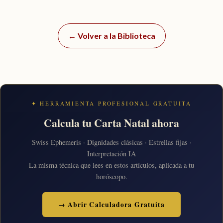
← Volver a la Biblioteca
✦ HERRAMIENTA PROFESIONAL GRATUITA
Calcula tu Carta Natal ahora
Swiss Ephemeris · Dignidades clásicas · Estrellas fijas ·
Interpretación IA
La misma técnica que lees en estos artículos, aplicada a tu
horóscopo.
→ Abrir Calculadora Gratuita