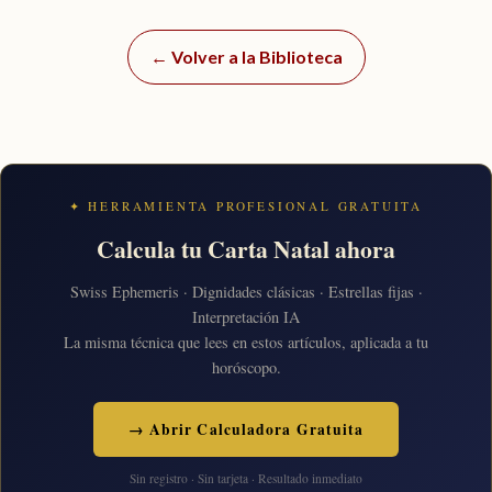
← Volver a la Biblioteca
✦ HERRAMIENTA PROFESIONAL GRATUITA
Calcula tu Carta Natal ahora
Swiss Ephemeris · Dignidades clásicas · Estrellas fijas ·
Interpretación IA
La misma técnica que lees en estos artículos, aplicada a tu
horóscopo.
→ Abrir Calculadora Gratuita
Sin registro · Sin tarjeta · Resultado inmediato