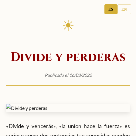
ES
EN
☀
Divide y perderas
Publicado el 16/03/2022
«Divide y vencerás», «la union hace la fuerza» es
curioso como dos sentencias tan conocidas pueden