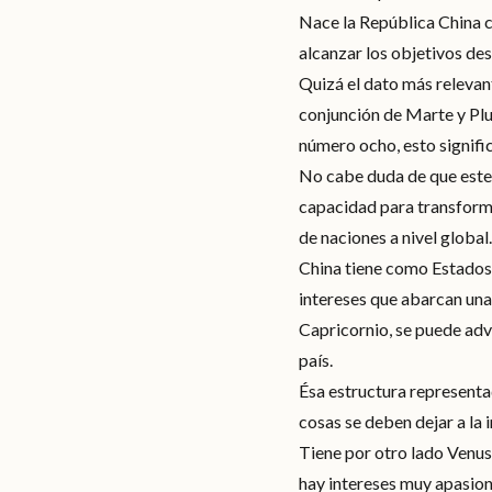
Nace la República China c
alcanzar los objetivos de
Quizá el dato más relevan
conjunción de Marte y Plut
número ocho, esto signifi
No cabe duda de que este 
capacidad para transforma
de naciones a nivel global.
China tiene como Estados U
intereses que abarcan una 
Capricornio, se puede adve
país.
Ésa estructura representad
cosas se deben dejar a la
Tiene por otro lado Venus
hay intereses muy apasion