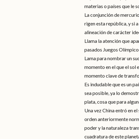
materias o países que le s
La conjunción de mercurio 
rigen esta república, y si 
alineación de carácter ide
Llama la atención que apa
pasados Juegos Olímpicos 
Lama para nombrar un suce
momento en el que el sol e
momento clave de transf
Es indudable que es un pa
sea posible, ya lo demost
plata, cosa que para algun
Una vez China entró en e
orden anteriormente norm
poder y la naturaleza tra
cuadratura de este planet