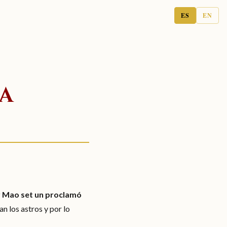
ES
EN
A
er Mao set un proclamó
 los astros y por lo