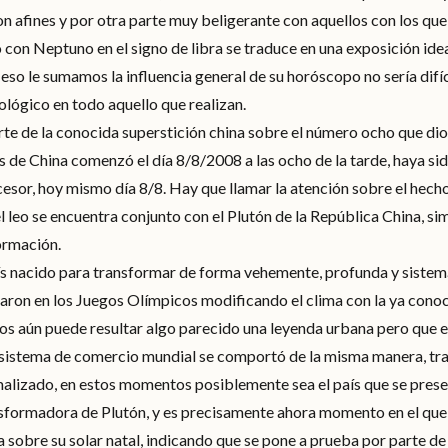
on afines y por otra parte muy beligerante con aquellos con los qu
con Neptuno en el signo de libra se traduce en una exposición idea
a eso le sumamos la influencia general de su horóscopo no sería difíc
ológico en todo aquello que realizan.
rte de la conocida superstición china sobre el número ocho que di
de China comenzó el día 8/8/2008 a las ocho de la tarde, haya si
sor, hoy mismo día 8/8. Hay que llamar la atención sobre el hecho 
l leo se encuentra conjunto con el Plutón de la República China, s
ormación.
ís nacido para transformar de forma vehemente, profunda y sistemá
raron en los Juegos Olímpicos modificando el clima con la ya cono
os aún puede resultar algo parecido una leyenda urbana pero que es
l sistema de comercio mundial se comportó de la misma manera, t
alizado, en estos momentos posiblemente sea el país que se prese
nsformadora de Plutón, y es precisamente ahora momento en el que
a sobre su solar natal, indicando que se pone a prueba por parte de