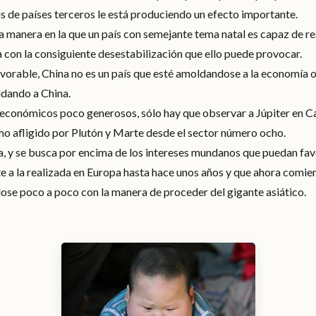
sis de países terceros le está produciendo un efecto importante.
 la manera en la que un país con semejante tema natal es capaz de rea
a con la consiguiente desestabilización que ello puede provocar.
vorable, China no es un país que esté amoldandose a la economía o 
ldando a China.
s económicos poco generosos, sólo hay que observar a Júpiter en Ca
imo afligido por Plutón y Marte desde el sector número ocho.
ca, y se busca por encima de los intereses mundanos que puedan fav
te a la realizada en Europa hasta hace unos años y que ahora comien
se poco a poco con la manera de proceder del gigante asiático.