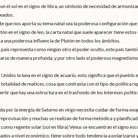
on el sol en el signo de libra, un símbolo de necesidad de armoniz
seados.
te que nos aporta su tema natal sea la poderosa configuración que 
ón en el signo de leo, la carta natal que suele aparecer tiene estos
ca una poderosa influencia de Plutón en todos los ámbitos.
país representa como ningún otro el poder oculto, este país tambi
rse de manera profunda, y por otro lado el poderoso magnetismo q
nidos la luna en el signo de acuario, esto significa que el pueblo
totalidad de matices, cosa que contrasta con el tipo de política r
rtir que hay una estructura en el trasfondo de los intereses políti
a por la energía de Saturno en virgo necesita cuidar de forma exqui
 improvisación y muchas se realizan de forma metódica y planificad
 como regente solar (sol en libra) Venus se encuentran el signo e
ados a nivel económico, tiene sobre todo tendencia a polarizarse 