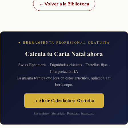
← Volver a la Biblioteca
✦ HERRAMIENTA PROFESIONAL GRATUITA
Calcula tu Carta Natal ahora
Swiss Ephemeris · Dignidades clásicas · Estrellas fijas ·
Interpretación IA
La misma técnica que lees en estos artículos, aplicada a tu
horóscopo.
→ Abrir Calculadora Gratuita
Sin registro · Sin tarjeta · Resultado inmediato