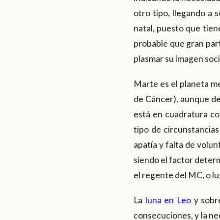
otro tipo, llegando a 
natal, puesto que tien
probable que gran part
plasmar su imagen socia
Marte es el planeta m
de Cáncer), aunque deb
está en cuadratura co
tipo de circunstancia
apatía y falta de volu
siendo el factor determ
el regente del MC, o l
La
luna en Leo
y sobr
consecuciones, y la ne