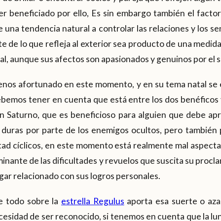
ser beneficiado por ello, Es sin embargo también el factor
e una tendencia natural a controlar las relaciones y los s
e de lo que refleja al exterior sea producto de una medid
l, aunque sus afectos son apasionados y genuinos por el se
enos afortunado en este momento, y en su tema natal se 
emos tener en cuenta que está entre los dos benéficos ve
n Saturno, que es beneficioso para alguien que debe ap
s duras por parte de los enemigos ocultos, pero tambi
ntad cíclicos, en este momento está realmente mal aspect
inante de las dificultades y revuelos que suscita su procl
ugar relacionado con sus logros personales.
e todo sobre la
estrella Regulus
aporta esa suerte o aza
cesidad de ser reconocido, si tenemos en cuenta que la lun