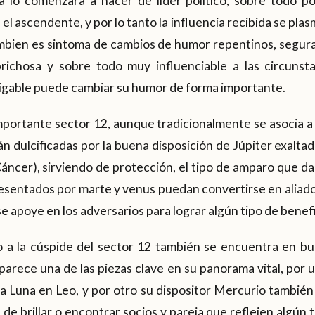
a lo comenzara a hacer de líder político, sobre todo p
 el ascendente, y por lo tanto la influencia recibida se plas
ambien es sintoma de cambios de humor repentinos, segur
richosa y sobre todo muy influenciable a las circunsta
migable puede cambiar su humor de forma importante.
portante sector 12, aunque tradicionalmente se asocia a 
án dulcificadas por la buena disposición de Júpiter exaltad
Cáncer), sirviendo de protección, el tipo de amparo que da 
sentados por marte y venus puedan convertirse en aliados 
 apoye en los adversarios para lograr algún tipo de benefic
o a la cúspide del sector 12 también se encuentra en bu
y parece una de las piezas clave en su panorama vital, por 
 la Luna en Leo, y por otro su dispositor Mercurio también
de brillar o encontrar socios y pareja que reflejen algún ti