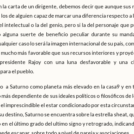
en la carta de un dirigente, debemos decir que aunque sus 
n los de alguien capaz de marcar una diferencia respecto a
del intelectual o la del genio, pero si la del personaje que
 alguna suerte de beneficio peculiar durante su mandat
ualquier caso lo será la imagen internacional de su país, 
a mucho más favorable que sus recursos interiores y proyéc
residente Rajoy con una luna desfavorable y una cla
 para el pueblo.
 a Saturno como planeta más elevado en la casa9 y en tr
más dependiente de sus ideales políticos o filosóficos de 
a el imprescindible el estar condicionado por esta circunsta
 su destino, Saturno se encuentra sobre la estrella sheat, 
 en el último grado del ultimo signo y retrogrado, indican
de escapar, sobre todo a nivel de pareja y asociaciones.