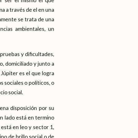
or ser el mismo el que
ma a través de el en una
amente se trata de una
ncias ambientales, un
pruebas y dificultades,
o, domiciliado y junto a
Júpiter es el que logra
sociales o políticos, o
io social.
ena disposición por su
un lado está en termino
 está en leo y sector 1,
po de brillo social o de