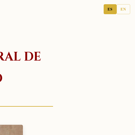
ES
EN
RAL DE
O