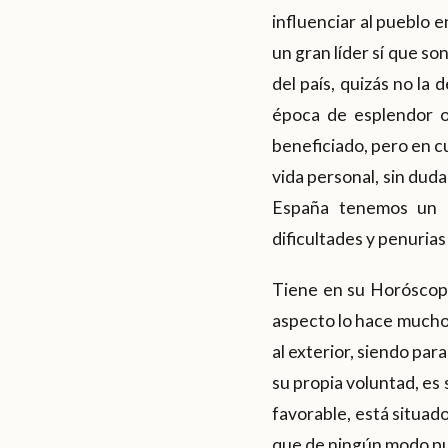
influenciar al pueblo 
un gran líder sí que so
del país, quizás no la 
época de esplendor o
beneficiado, pero en c
vida personal, sin dud
España tenemos un p
dificultades y penurias
Tiene en su Horóscopo
aspecto lo hace mucho 
al exterior, siendo par
su propia voluntad, es
favorable, está situado
que de ningún modo pue