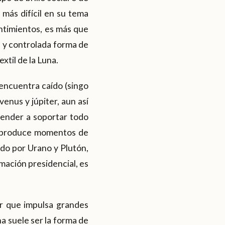
 más difícil en su tema
entimientos, es más que
a y controlada forma de
xtil de la Luna.
encuentra caído (singo
nus y júpiter, aun así
render a soportar todo
én produce momentos de
ado por Urano y Plutón,
amación presidencial, es
r que impulsa grandes
a suele ser la forma de