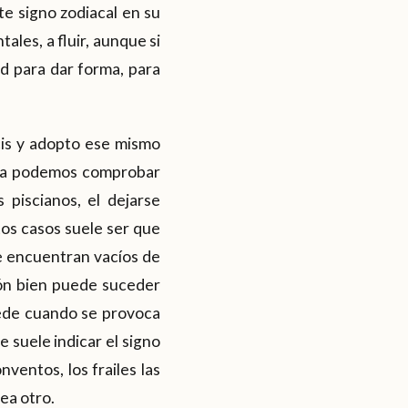
e signo zodiacal en su
les, a fluir, aunque si
ad para dar forma, para
scis y adopto ese mismo
ora podemos comprobar
piscianos, el dejarse
stos casos suele ser que
se encuentran vacíos de
ión bien puede suceder
cede cuando se provoca
 suele indicar el signo
ventos, los frailes las
ea otro.