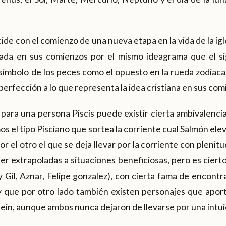
ide con el comienzo de una nueva etapa en la vida de la ig
ada en sus comienzos por el mismo ideagrama que el sig
símbolo de los peces como el opuesto en la rueda zodiacal, 
perfección a lo que representa la idea cristiana en sus com
ara una persona Piscis puede existir cierta ambivalencia
s el tipo Pisciano que sortea la corriente cual Salmón el
or el otro el que se deja llevar por la corriente con plenit
er extrapoladas a situaciones beneficiosas, pero es cier
y Gil, Aznar, Felipe gonzalez), con cierta fama de encontra
 y que por otro lado también existen personajes que apo
in, aunque ambos nunca dejaron de llevarse por una intui