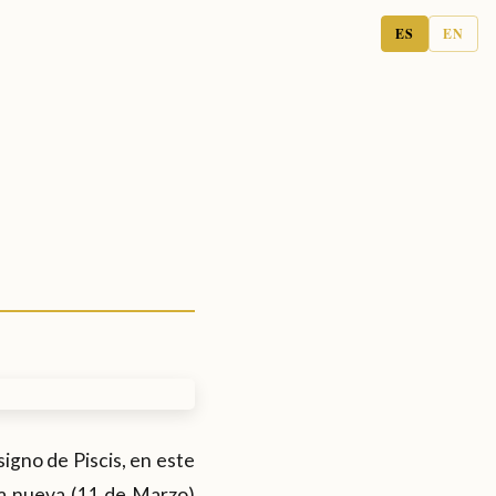
ES
EN
igno de Piscis, en este
na nueva (11 de Marzo)