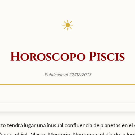
☀
Horoscopo Piscis
Publicado el 22/02/2013
o tendrá lugar una inusual confluencia de planetas en el s
enus, el Sol, Marte, Mercurio, Neptuno y el día de la lu