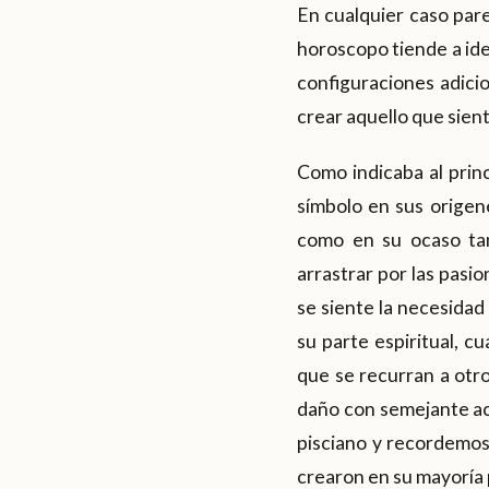
En cualquier caso pare
horoscopo tiende a ide
configuraciones adicio
crear aquello que sient
Como indicaba al princ
símbolo en sus orige
como en su ocaso tam
arrastrar por las pasio
se siente la necesidad
su parte espiritual, c
que se recurran a otr
daño con semejante act
pisciano y recordemos 
crearon en su mayoría 