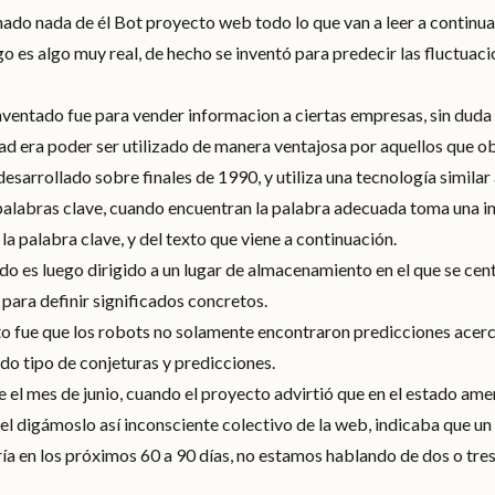
hado nada de él Bot proyecto web todo lo que van a leer a continua
go es algo muy real, de hecho se inventó para predecir las fluctuaci
inventado fue para vender informacion a ciertas empresas, sin duda
dad era poder ser utilizado de manera ventajosa por aquellos que o
esarrollado sobre finales de 1990, y utiliza una tecnología similar a
 palabras clave, cuando encuentran la palabra adecuada toma una i
a palabra clave, y del texto que viene a continuación.
o es luego dirigido a un lugar de almacenamiento en el que se cent
n para definir significados concretos.
to fue que los robots no solamente encontraron predicciones acer
do tipo de conjeturas y predicciones.
e el mes de junio, cuando el proyecto advirtió que en el estado ame
el digámoslo así inconsciente colectivo de la web, indicaba que un 
ría en los próximos 60 a 90 días, no estamos hablando de dos o tr