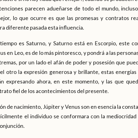
ntenciones parecen adueñarse de todo el mundo, inclus
mejor, lo que ocurre es que las promesas y contratos re
a diferente pasada esta influencia.
 tiempo es Saturno, y Saturno está en Escorpio, este c
s en Leo, es de lo más pintoresco, y pondrá a las personas
remas, por un lado el afán de poder y posesión que puede
l otro la expresión generosa y brillante, estas energías
tán expresando ahora, en este momento, y las que qued
rato fiel de los acontecimientos del presente.
ión de nacimiento, Júpiter y Venus son en esencia la consta
fícilmente el individuo se conformara con la mediocridad 
onjunción.