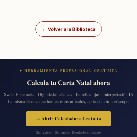
← Volver a la Biblioteca
✦ HERRAMIENTA PROFESIONAL GRATUITA
Calcula tu Carta Natal ahora
Swiss Ephemeris · Dignidades clásicas · Estrellas fijas · Interpretación IA
La misma técnica que lees en estos artículos, aplicada a tu horóscopo.
→ Abrir Calculadora Gratuita
Sin registro · Sin tarjeta · Resultado inmediato