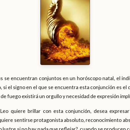
s se encuentran conjuntos en un horóscopo natal, el indi
o, si el signo en el que se encuentra esta conjunción es el
 de fuego existirá un orgullo y necesidad de expresión implí
 Leo quiere brillar con esta conjunción, desea expresa
 quiere sentirse protagonista absoluto, reconocimiento abs
 lustre si no hay nada que reflejar?, cuando se producen 