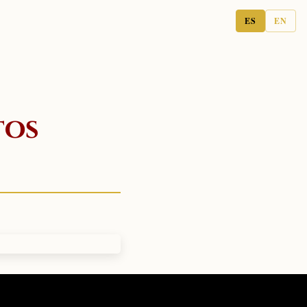
ES
EN
tos