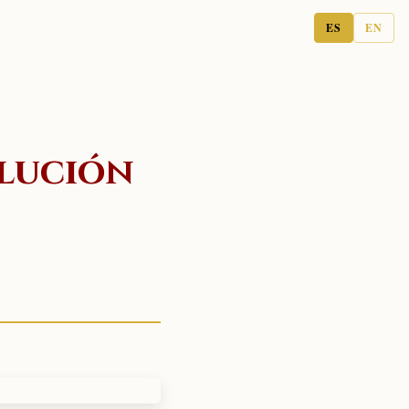
ES
EN
olución