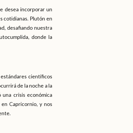
ie desea incorporar un
 cotidianas. Plutón en
ad, desafiando nuestra
autocumplida, donde la
estándares científicos
urrirá de la noche a la
 una crisis económica
 en Capricornio, y nos
ente.