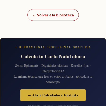
← Volver a la Biblioteca
✦ HERRAMIENTA PROFESIONAL GRATUITA
Calcula tu Carta Natal ahora
Swiss Ephemeris · Dignidades clásicas · Estrellas fijas ·
Interpretación IA
La misma técnica que lees en estos artículos, aplicada a tu
horóscopo.
→ Abrir Calculadora Gratuita
Sin registro · Sin tarjeta · Resultado inmediato