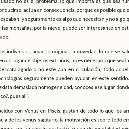
a usado no es el problema, lo que importa es que sea fun
nducirse, actúa en consecuencia, porque es posible que e
deseaban, y seguramente es algo que necesitan y no algo 
 las montañas, por la nieve, puede ser interesante en es
mado.
tos individuos, aman lo original, la novedad, lo que se sal
en un lugar de objetos extraños, no es necesario que sea l
escatalogado o no este aun en circulación, todo aquel
ecnologías seguramente pueden ayudar en este sentido. S
 exista demasiada homogeneidad, conoces ese lugar donde
o?, pues allí.
nacidos con Venus en Piscis, gustan de todo lo que los arr
ncia de los venus-sagitario, la motivación es sobre todo e
uede ser un regalo perfecto, si son de mentalidad míst