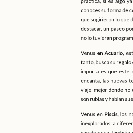
práctica, si es algo y
conoces su forma de co
que sugirieron lo que 
destacar, un paseo por
no lo tuvieran progra
Venus
en Acuario
, es
tanto, busca su regalo 
importa es que este d
encanta, las nuevas t
viaje, mejor donde no
son rubias y hablan suec
Venus en
Piscis
, los 
inexplorados, a difere
vagabundea también p