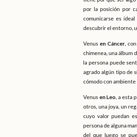
por la posición por 
comunicarse es ideal 
descubrir el entorno, u
Venus
en Cáncer
, con
chimenea, una álbum de 
la persona puede senti
agrado algún tipo de sí
cómodo con ambiente ho
Venus
en Leo
, a esta 
otros, una joya, un re
cuyo valor puedan est
persona de alguna maner
del que luego se pue