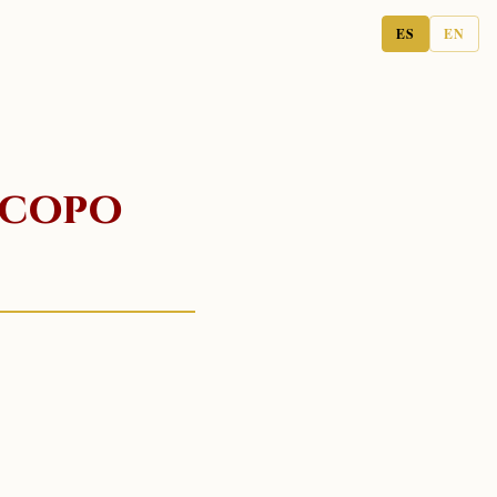
ES
EN
scopo