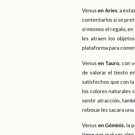
Venus
en
Aries
, a esta
contentarlos si se pret
si mismos el regalo, e
les atraen los objeto
plataforma para comenz
Venus
en Tauro,
con ve
de valorar el tiesto e
satisfechos que con la
los colores naturales 
sentir atracción, tamb
rebosar les sacara una
Venus
en Géminis
, la
tiene por qué ser algo