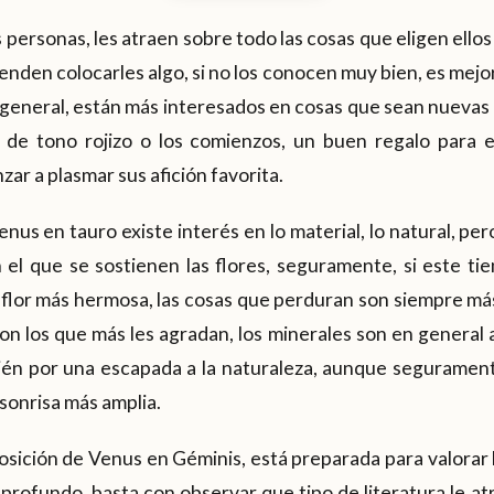
s personas, les atraen sobre todo las cosas que eligen ellos 
enden colocarles algo, si no los conocen muy bien, es mejor
n general, están más interesados en cosas que sean nueva
s de tono rojizo o los comienzos, un buen regalo para e
ar a plasmar sus afición favorita.
nus en tauro existe interés en lo material, lo natural, pe
n el que se sostienen las flores, seguramente, si este t
 flor más hermosa, las cosas que perduran son siempre má
son los que más les agradan, los minerales son en general
ién por una escapada a la naturaleza, aunque seguramente
 sonrisa más amplia.
 posición de Venus en Géminis, está preparada para valorar l
 profundo, basta con observar que tipo de literatura le at