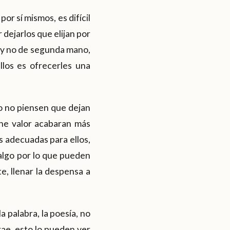
por sí mismos, es difícil
 dejarlos que elijan por
s y no de segunda mano,
llos es ofrecerles una
ro no piensen que dejan
iene valor acabaran más
s adecuadas para ellos,
 algo por lo que pueden
, llenar la despensa a
a palabra, la poesía, no
rae, esto lo pueden ver