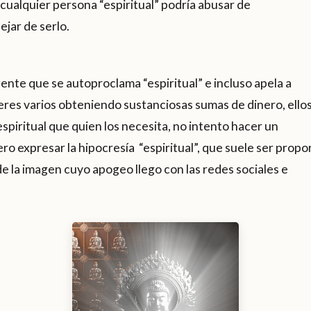
sí cualquier persona “espiritual” podría abusar de
ejar de serlo.
gente que se autoproclama “espiritual” e incluso apela a
eres varios obteniendo sustanciosas sumas de dinero, ello
espiritual que quien los necesita, no intento hacer un
iero expresar la hipocresía “espiritual”, que suele ser propor
de la imagen cuyo apogeo llego con las redes sociales e