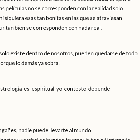
 las películas no se corresponden con la realidad solo
ni siquiera esas tan bonitas en las que se atraviesan
ir tan bien se corresponden con nada real.
solo existe dentro de nosotros, pueden quedarse de todo
orque lo demás ya sobra.
si mi astrología es espiritual yo c
engañes, nadie puede llevarte al mundo
hacia su verdad, solo quien te empuja hacia ti mismo te