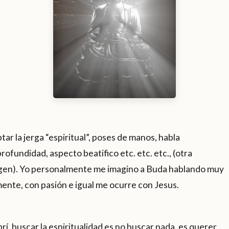
tar la jerga “espiritual”, poses de manos, habla
rofundidad, aspecto beatifico etc. etc. etc., (otra
magen). Yo personalmente me imagino a Buda hablando muy
ente, con pasión e igual me ocurre con Jesus.
í, buscar la espiritualidad es no buscar nada, es querer