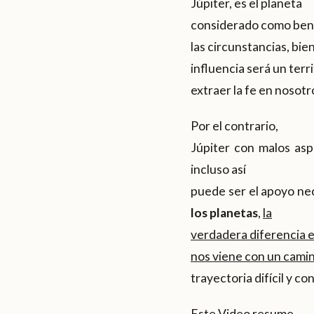
Júpiter, es el planeta
considerado como benéf
las circunstancias, bi
influencia será un terri
extraer la fe en nosot
Por el contrario,
Júpiter con malos asp
incluso así
puede ser el apoyo ne
los planetas
,
la
verdadera diferencia e
nos viene con un cami
trayectoria difícil y co
Este Video resume