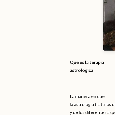
Que es la terapia
astrológica
La manera en que
la astrología trata lo
y de los diferentes as