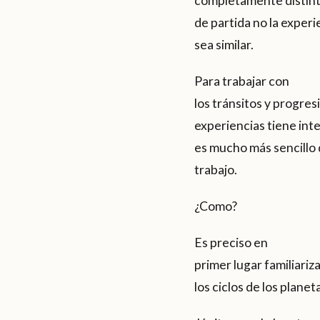
completamente distinta
de partida no la exper
sea similar.
Para trabajar con
los tránsitos y progre
experiencias tiene inte
es mucho más sencillo q
trabajo.
¿Como?
Es preciso en
primer lugar familiariz
los ciclos de los planet