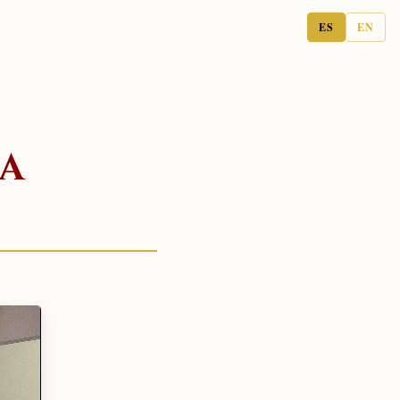
ES
EN
CA