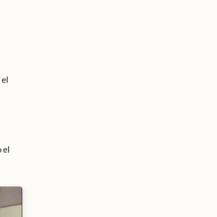
 el
 el