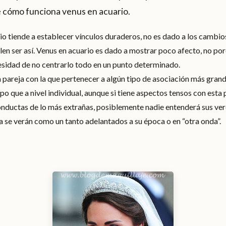
e cómo funciona venus en acuario.
io tiende a establecer vínculos duraderos, no es dado a los cambios
elen ser así. Venus en acuario es dado a mostrar poco afecto, no por
cesidad de no centrarlo todo en un punto determinado.
 pareja con la que pertenecer a algún tipo de asociación más gran
o que a nivel individual, aunque si tiene aspectos tensos con esta 
ductas de lo más extrañas, posiblemente nadie entenderá sus ve
da se verán como un tanto adelantados a su época o en “otra onda”.