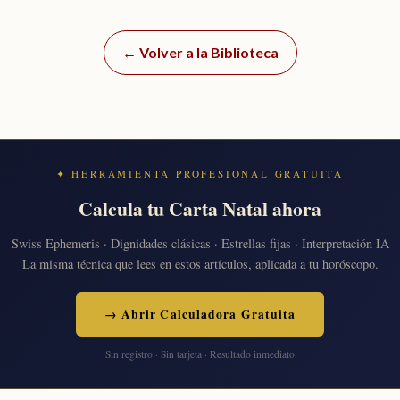
← Volver a la Biblioteca
✦ HERRAMIENTA PROFESIONAL GRATUITA
Calcula tu Carta Natal ahora
Swiss Ephemeris · Dignidades clásicas · Estrellas fijas · Interpretación IA
La misma técnica que lees en estos artículos, aplicada a tu horóscopo.
→ Abrir Calculadora Gratuita
Sin registro · Sin tarjeta · Resultado inmediato