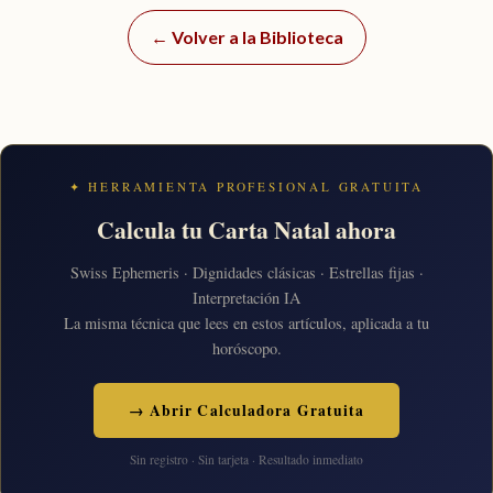
← Volver a la Biblioteca
✦ HERRAMIENTA PROFESIONAL GRATUITA
Calcula tu Carta Natal ahora
Swiss Ephemeris · Dignidades clásicas · Estrellas fijas ·
Interpretación IA
La misma técnica que lees en estos artículos, aplicada a tu
horóscopo.
→ Abrir Calculadora Gratuita
Sin registro · Sin tarjeta · Resultado inmediato