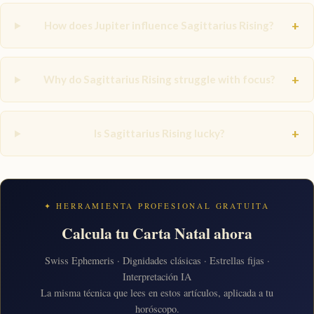
+
How does Jupiter influence Sagittarius Rising?
+
Why do Sagittarius Rising struggle with focus?
+
Is Sagittarius Rising lucky?
✦ HERRAMIENTA PROFESIONAL GRATUITA
Calcula tu Carta Natal ahora
Swiss Ephemeris · Dignidades clásicas · Estrellas fijas ·
Interpretación IA
La misma técnica que lees en estos artículos, aplicada a tu
horóscopo.