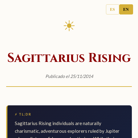
ES
EN
☀
Sagittarius Rising
Publicado el 25/11/2014
⚡ TL;DR
Sagittarius Rising individuals are naturally
charismatic, adventurous explorers ruled by Jupiter