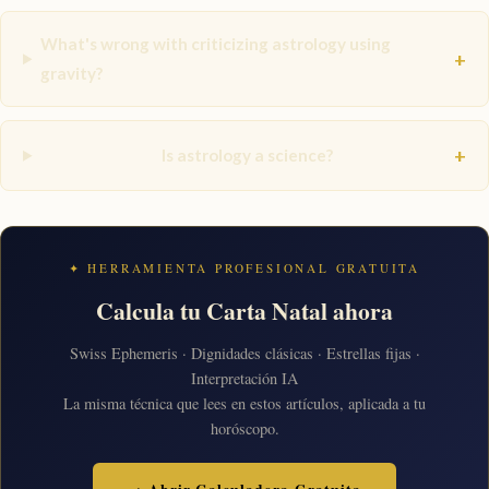
What's wrong with criticizing astrology using
+
gravity?
+
Is astrology a science?
✦ HERRAMIENTA PROFESIONAL GRATUITA
Calcula tu Carta Natal ahora
Swiss Ephemeris · Dignidades clásicas · Estrellas fijas ·
Interpretación IA
La misma técnica que lees en estos artículos, aplicada a tu
horóscopo.