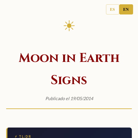
ES
EN
☀
Moon in Earth
Signs
Publicado el 19/05/2014
⚡ TL;DR