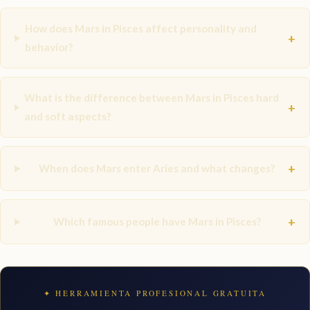
How does Mars in Pisces affect personality and
+
behavior?
What is the difference between Mars in Pisces hard
+
and soft aspects?
+
When does Mars enter Aries and what changes?
+
Which famous people have Mars in Pisces?
✦ HERRAMIENTA PROFESIONAL GRATUITA