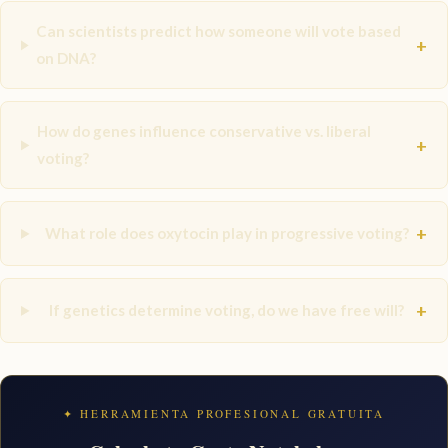
Can scientists predict how someone will vote based
+
on DNA?
How do genes influence conservative vs. liberal
+
voting?
+
What role does oxytocin play in progressive voting?
+
If genetics determine voting, do we have free will?
✦ HERRAMIENTA PROFESIONAL GRATUITA