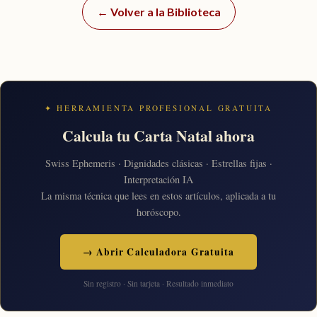
← Volver a la Biblioteca
✦ HERRAMIENTA PROFESIONAL GRATUITA
Calcula tu Carta Natal ahora
Swiss Ephemeris · Dignidades clásicas · Estrellas fijas ·
Interpretación IA
La misma técnica que lees en estos artículos, aplicada a tu
horóscopo.
→ Abrir Calculadora Gratuita
Sin registro · Sin tarjeta · Resultado inmediato