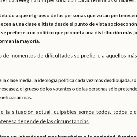
tienda a elegir a una persona con características similares.
ebido a que el grueso de las personas que votan pertenecen 
necen a una clase elitista desde el punto de vista socioeconó
se prefiere a un político que prometa una distribución más ju
forman la mayoría
.
 de momentos de dificultades se prefiere a aquellos más 
a la clase media, la ideología política cada vez más desdibujada, s
escasez, el grueso de los votantes o de las personas sólo pretend
eneficiarán más.
e la situación actual, culpables somos todos, todos el
interesa depende de las circunstancias
.
uviese un interés real por beneficiar a la sociedad, funci