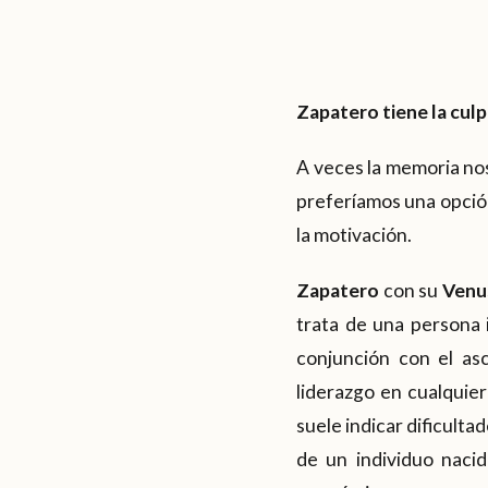
Zapatero tiene la culp
A veces la memoria nos
preferíamos una opción
la motivación.
Zapatero
con su
Venus
trata de una persona 
conjunción con el as
liderazgo en cualquie
suele indicar dificult
de un individuo naci