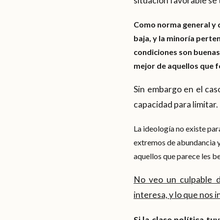
situación favorable se 
Como norma general y d
baja, y la minoría perte
condiciones son buenas 
mejor de aquellos que 
Sin embargo en el caso
capacidad para limitar.
La ideología no existe par
extremos de abundancia y 
aquellos que parece les b
No veo un culpable d
interesa, y lo que nos 
Si la clase política t