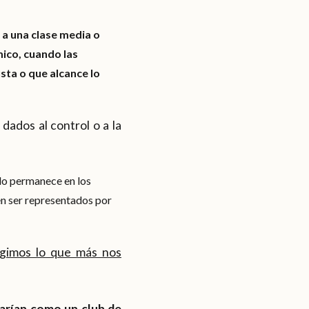
a una clase media o
mico, cuando las
sta o que alcance lo
dados al control o a la
ólo permanece en los
en ser representados por
egimos lo que más nos
onarían como un club de