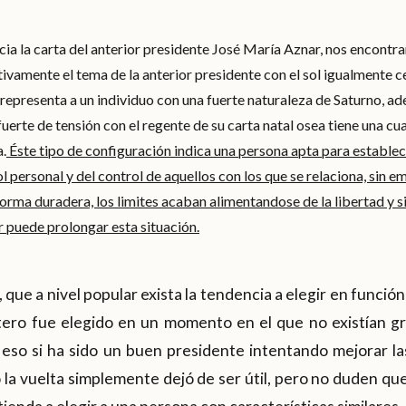
ia la carta del anterior presidente José María Aznar, nos encont
ivamente el tema de la anterior presidente con el sol igualmente ce
 representa a un individuo con una fuerte naturaleza de Saturno, a
fuerte de tensión con el regente de su carta natal osea tiene una cu
a.
Éste tipo de configuración indica una persona apta para establec
ol personal y del control de aquellos con los que se relaciona, sin e
orma duradera, los limites acaban alimentandose de la libertad y s
r puede prolongar esta situación.
 que a nivel popular exista la tendencia a elegir en función
ero fue elegido en un momento en el que no existían gra
 eso si ha sido un buen presidente intentando mejorar la
o la vuelta simplemente dejó de ser útil, pero no duden qu